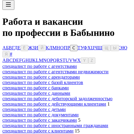
Работа и вакансии
по профессии в Бабынино
А
Б
В
Г
Д
Е
Ж
З
И
К
Л
М
Н
О
П
Р
Т
У
Ф
Х
Ц
Ч
Ш
Э
Ю
Ё
Й
С
Щ
Ы
#
Я
A
B
C
D
E
F
G
H
I
J
K
L
M
N
O
P
Q
R
S
T
U
V
W
X
Y
Z
специалист по работе с агентствами
специалист по работе с агентствами недвижимости
специалист по работе с арендаторами
специалист по работе с базой клиентов
специалист по работе с банками
специалист по работе с данными
специалист по работе с дебиторской задолженностью
специалист по работе с действующими клиентами
1
специалист по работе с детьми
специалист по работе с документами
специалист по работе с заказчиками
5
специалист по работе с иностранными гражданами
специалист по работе с клиентами
15