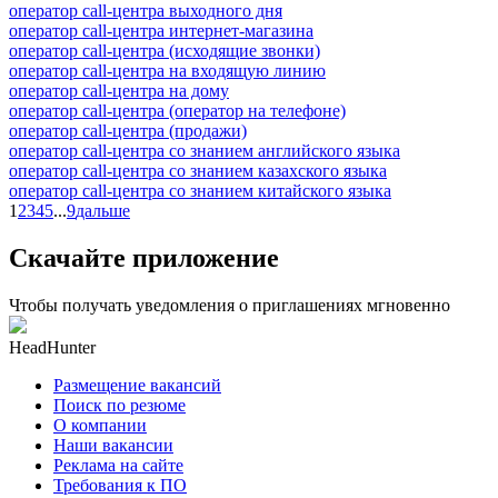
оператор call-центра выходного дня
оператор call-центра интернет-магазина
оператор call-центра (исходящие звонки)
оператор call-центра на входящую линию
оператор call-центра на дому
оператор call-центра (оператор на телефоне)
оператор call-центра (продажи)
оператор call-центра со знанием английского языка
оператор call-центра со знанием казахского языка
оператор call-центра со знанием китайского языка
1
2
3
4
5
...
9
дальше
Скачайте приложение
Чтобы получать уведомления о приглашениях мгновенно
HeadHunter
Размещение вакансий
Поиск по резюме
О компании
Наши вакансии
Реклама на сайте
Требования к ПО