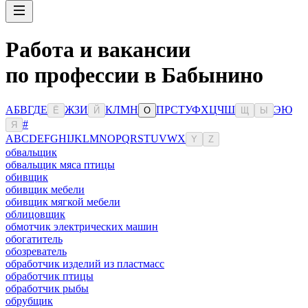
Работа и вакансии
по профессии в Бабынино
А
Б
В
Г
Д
Е
Ж
З
И
К
Л
М
Н
П
Р
С
Т
У
Ф
Х
Ц
Ч
Ш
Э
Ю
Ё
Й
О
Щ
Ы
#
Я
A
B
C
D
E
F
G
H
I
J
K
L
M
N
O
P
Q
R
S
T
U
V
W
X
Y
Z
обвальщик
обвальщик мяса птицы
обивщик
обивщик мебели
обивщик мягкой мебели
облицовщик
обмотчик электрических машин
обогатитель
обозреватель
обработчик изделий из пластмасс
обработчик птицы
обработчик рыбы
обрубщик