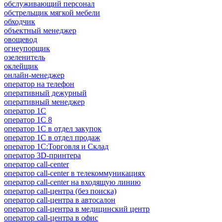
обслуживающий персонал
обстрельщик мягкой мебели
обходчик
объектный менеджер
овощевод
огнеупорщик
озеленитель
оклейщик
онлайн-менеджер
опeрaтoр нa тeлeфoн
оперативный дежурный
оперативный менеджер
оператор 1C
оператор 1С 8
оператор 1С в отдел закупок
оператор 1С в отдел продаж
оператор 1С:Торговля и Склад
оператор 3D-принтера
оператор call-center
оператор call-center в телекоммуникациях
оператор call-center на входящую линию
оператор call-центра (без поиска)
оператор call-центра в автосалон
оператор call-центра в медицинский центр
оператор call-центра в офис