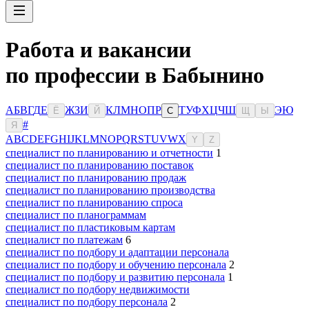
Работа и вакансии
по профессии в Бабынино
А
Б
В
Г
Д
Е
Ж
З
И
К
Л
М
Н
О
П
Р
Т
У
Ф
Х
Ц
Ч
Ш
Э
Ю
Ё
Й
С
Щ
Ы
#
Я
A
B
C
D
E
F
G
H
I
J
K
L
M
N
O
P
Q
R
S
T
U
V
W
X
Y
Z
специалист по планированию и отчетности
1
специалист по планированию поставок
специалист по планированию продаж
специалист по планированию производства
специалист по планированию спроса
специалист по планограммам
специалист по пластиковым картам
специалист по платежам
6
специалист по подбору и адаптации персонала
специалист по подбору и обучению персонала
2
специалист по подбору и развитию персонала
1
специалист по подбору недвижимости
специалист по подбору персонала
2