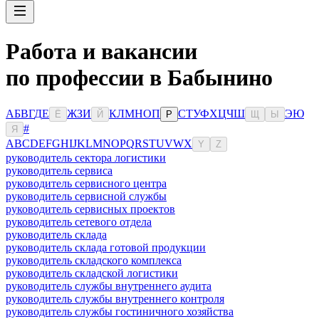
Работа и вакансии
по профессии в Бабынино
А
Б
В
Г
Д
Е
Ж
З
И
К
Л
М
Н
О
П
С
Т
У
Ф
Х
Ц
Ч
Ш
Э
Ю
Ё
Й
Р
Щ
Ы
#
Я
A
B
C
D
E
F
G
H
I
J
K
L
M
N
O
P
Q
R
S
T
U
V
W
X
Y
Z
руководитель сектора логистики
руководитель сервиса
руководитель сервисного центра
руководитель сервисной службы
руководитель сервисных проектов
руководитель сетевого отдела
руководитель склада
руководитель склада готовой продукции
руководитель складского комплекса
руководитель складской логистики
руководитель службы внутреннего аудита
руководитель службы внутреннего контроля
руководитель службы гостиничного хозяйства