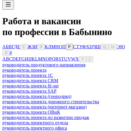
Работа и вакансии
по профессии в Бабынино
А
Б
В
Г
Д
Е
Ж
З
И
К
Л
М
Н
О
П
С
Т
У
Ф
Х
Ц
Ч
Ш
Э
Ю
Ё
Й
Р
Щ
Ы
#
Я
A
B
C
D
E
F
G
H
I
J
K
L
M
N
O
P
Q
R
S
T
U
V
W
X
Y
Z
руководитель продуктового направления
руководитель проекта
руководитель проекта 1C
руководитель проекта CRM
руководитель проекта fit out
руководитель проекта SAP
руководитель проекта (генподряд)
руководитель проекта дорожного строительства
руководитель проекта (интернет-магазин)
руководитель проекта ОВиК
руководитель проекта по развитию продаж
руководитель проектного отдела
руководитель проектного офиса