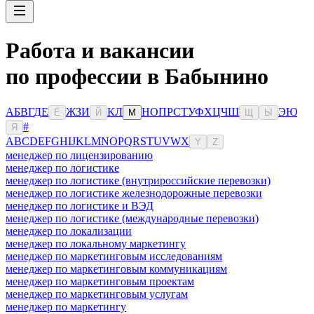
Работа и вакансии
по профессии в Бабынино
А
Б
В
Г
Д
Е
Ж
З
И
К
Л
Н
О
П
Р
С
Т
У
Ф
Х
Ц
Ч
Ш
Э
Ю
Ё
Й
М
Щ
Ы
#
Я
A
B
C
D
E
F
G
H
I
J
K
L
M
N
O
P
Q
R
S
T
U
V
W
X
Y
Z
менеджер по лицензированию
менеджер по логистике
менеджер по логистике (внутрироссийские перевозки)
менеджер по логистике железнодорожные перевозки
менеджер по логистике и ВЭД
менеджер по логистике (международные перевозки)
менеджер по локализации
менеджер по локальному маркетингу
менеджер по маркетинговым исследованиям
менеджер по маркетинговым коммуникациям
менеджер по маркетинговым проектам
менеджер по маркетинговым услугам
менеджер по маркетингу