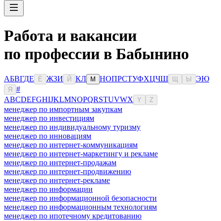
Работа и вакансии
по профессии в Бабынино
А
Б
В
Г
Д
Е
Ж
З
И
К
Л
Н
О
П
Р
С
Т
У
Ф
Х
Ц
Ч
Ш
Э
Ю
Ё
Й
М
Щ
Ы
#
Я
A
B
C
D
E
F
G
H
I
J
K
L
M
N
O
P
Q
R
S
T
U
V
W
X
Y
Z
менеджер по импортным закупкам
менеджер по инвестициям
менеджер по индивидуальному туризму
менеджер по инновациям
менеджер по интернет-коммуникациям
менеджер по интернет-маркетингу и рекламе
менеджер по интернет-продажам
менеджер по интернет-продвижению
менеджер по интернет-рекламе
менеджер по информации
менеджер по информационной безопасности
менеджер по информационным технологиям
менеджер по ипотечному кредитованию