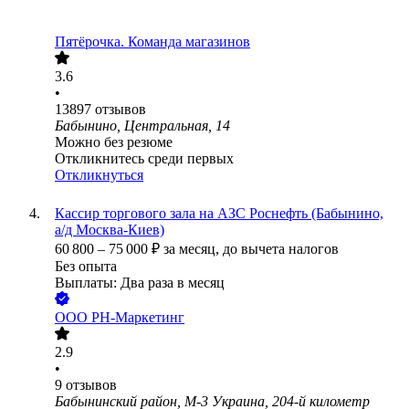
Пятёрочка. Команда магазинов
3.6
•
13897
отзывов
Бабынино, Центральная, 14
Можно без резюме
Откликнитесь среди первых
Откликнуться
Кассир торгового зала на АЗС Роснефть (Бабынино,
а/д Москва-Киев)
60 800
–
75 000
₽
за месяц,
до вычета налогов
Без опыта
Выплаты: Два раза в месяц
ООО
РН-Маркетинг
2.9
•
9
отзывов
Бабынинский район, М-3 Украина, 204-й километр