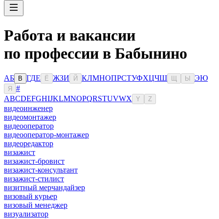
Работа и вакансии
по профессии в Бабынино
А
Б
Г
Д
Е
Ж
З
И
К
Л
М
Н
О
П
Р
С
Т
У
Ф
Х
Ц
Ч
Ш
Э
Ю
В
Ё
Й
Щ
Ы
#
Я
A
B
C
D
E
F
G
H
I
J
K
L
M
N
O
P
Q
R
S
T
U
V
W
X
Y
Z
видеоинженер
видеомонтажер
видеооператор
видеооператор-монтажер
видеоредактор
визажист
визажист-бровист
визажист-консультант
визажист-стилист
визитный мерчандайзер
визовый курьер
визовый менеджер
визуализатор