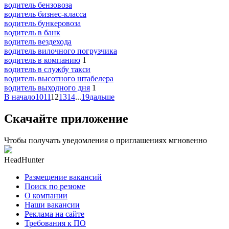
водитель бензовоза
водитель бизнес-класса
водитель бункеровоза
водитель в банк
водитель вездехода
водитель вилочного погрузчика
водитель в компанию
1
водитель в службу такси
водитель высотного штабелера
водитель выходного дня
1
В начало
10
11
12
13
14
...
19
дальше
Скачайте приложение
Чтобы получать уведомления о приглашениях мгновенно
HeadHunter
Размещение вакансий
Поиск по резюме
О компании
Наши вакансии
Реклама на сайте
Требования к ПО