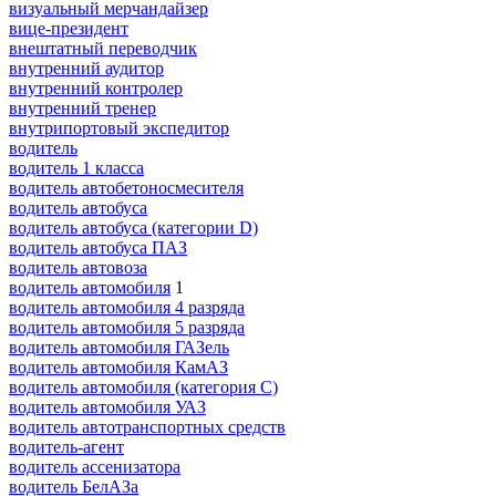
визуальный мерчандайзер
вице-президент
внештатный переводчик
внутренний аудитор
внутренний контролер
внутренний тренер
внутрипортовый экспедитор
водитель
водитель 1 класса
водитель автобетоносмесителя
водитель автобуса
водитель автобуса (категории D)
водитель автобуса ПАЗ
водитель автовоза
водитель автомобиля
1
водитель автомобиля 4 разряда
водитель автомобиля 5 разряда
водитель автомобиля ГАЗель
водитель автомобиля КамАЗ
водитель автомобиля (категория C)
водитель автомобиля УАЗ
водитель автотранспортных средств
водитель-агент
водитель ассенизатора
водитель БелАЗа