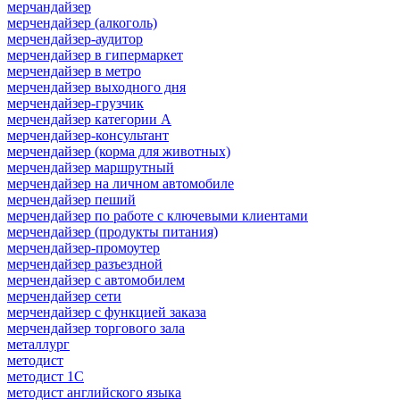
мерчандайзер
мерчендайзер (алкоголь)
мерчендайзер-аудитор
мерчендайзер в гипермаркет
мерчендайзер в метро
мерчендайзер выходного дня
мерчендайзер-грузчик
мерчендайзер категории A
мерчендайзер-консультант
мерчендайзер (корма для животных)
мерчендайзер маршрутный
мерчендайзер на личном автомобиле
мерчендайзер пеший
мерчендайзер по работе с ключевыми клиентами
мерчендайзер (продукты питания)
мерчендайзер-промоутер
мерчендайзер разъездной
мерчендайзер с автомобилем
мерчендайзер сети
мерчендайзер с функцией заказа
мерчендайзер торгового зала
металлург
методист
методист 1С
методист английского языка