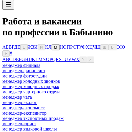
Работа и вакансии
по профессии в Бабынино
А
Б
В
Г
Д
Е
Ж
З
И
К
Л
Н
О
П
Р
С
Т
У
Ф
Х
Ц
Ч
Ш
Э
Ю
Ё
Й
М
Щ
Ы
#
Я
A
B
C
D
E
F
G
H
I
J
K
L
M
N
O
P
Q
R
S
T
U
V
W
X
Y
Z
менеджер филиала
менеджер-финансист
менеджер фотостудии
менеджер холодных звонков
менеджер холодных продаж
менеджер чартерного отдела
менеджер чата
менеджер-эколог
менеджер-экономист
менеджер-экспедитор
менеджер экспортных продаж
менеджер-юрист
менеджер языковой школы