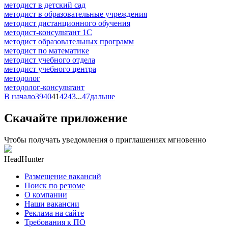
методист в детский сад
методист в образовательные учреждения
методист дистанционного обучения
методист-консультант 1С
методист образовательных программ
методист по математике
методист учебного отдела
методист учебного центра
методолог
методолог-консультант
В начало
39
40
41
42
43
...
47
дальше
Скачайте приложение
Чтобы получать уведомления о приглашениях мгновенно
HeadHunter
Размещение вакансий
Поиск по резюме
О компании
Наши вакансии
Реклама на сайте
Требования к ПО