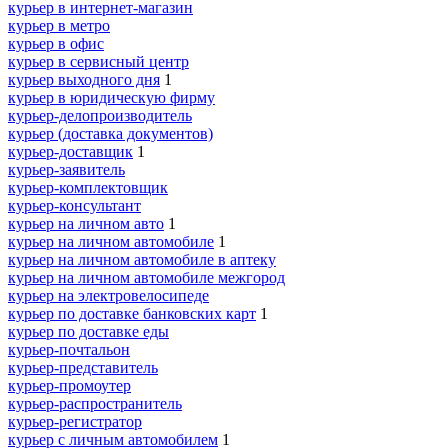
курьер в интернет-магазин
курьер в метро
курьер в офис
курьер в сервисный центр
курьер выходного дня
1
курьер в юридическую фирму
курьер-делопроизводитель
курьер (доставка документов)
курьер-доставщик
1
курьер-заявитель
курьер-комплектовщик
курьер-консультант
курьер на личном авто
1
курьер на личном автомобиле
1
курьер на личном автомобиле в аптеку
курьер на личном автомобиле межгород
курьер на электровелосипеде
курьер по доставке банковских карт
1
курьер по доставке еды
курьер-почтальон
курьер-представитель
курьер-промоутер
курьер-распространитель
курьер-регистратор
курьер с личным автомобилем
1