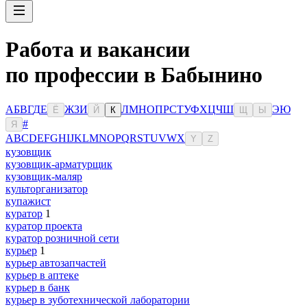
Работа и вакансии
по профессии в Бабынино
А
Б
В
Г
Д
Е
Ж
З
И
Л
М
Н
О
П
Р
С
Т
У
Ф
Х
Ц
Ч
Ш
Э
Ю
Ё
Й
К
Щ
Ы
#
Я
A
B
C
D
E
F
G
H
I
J
K
L
M
N
O
P
Q
R
S
T
U
V
W
X
Y
Z
кузовщик
кузовщик-арматурщик
кузовщик-маляр
культорганизатор
купажист
куратор
1
куратор проекта
куратор розничной сети
курьер
1
курьер автозапчастей
курьер в аптеке
курьер в банк
курьер в зуботехнической лаборатории