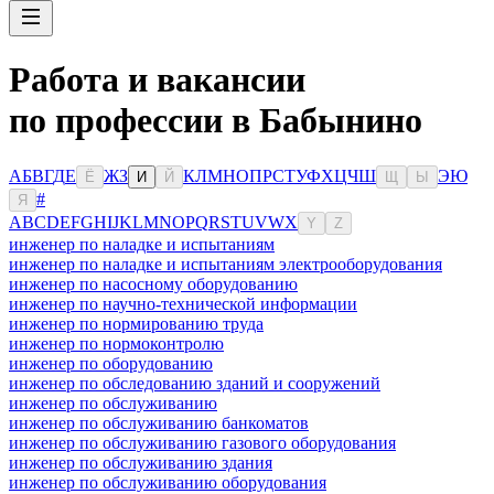
Работа и вакансии
по профессии в Бабынино
А
Б
В
Г
Д
Е
Ж
З
К
Л
М
Н
О
П
Р
С
Т
У
Ф
Х
Ц
Ч
Ш
Э
Ю
Ё
И
Й
Щ
Ы
#
Я
A
B
C
D
E
F
G
H
I
J
K
L
M
N
O
P
Q
R
S
T
U
V
W
X
Y
Z
инженер по наладке и испытаниям
инженер по наладке и испытаниям электрооборудования
инженер по насосному оборудованию
инженер по научно-технической информации
инженер по нормированию труда
инженер по нормоконтролю
инженер по оборудованию
инженер по обследованию зданий и сооружений
инженер по обслуживанию
инженер по обслуживанию банкоматов
инженер по обслуживанию газового оборудования
инженер по обслуживанию здания
инженер по обслуживанию оборудования