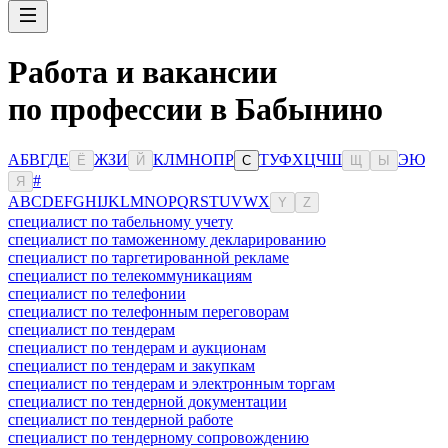
Работа и вакансии
по профессии в Бабынино
А
Б
В
Г
Д
Е
Ж
З
И
К
Л
М
Н
О
П
Р
Т
У
Ф
Х
Ц
Ч
Ш
Э
Ю
Ё
Й
С
Щ
Ы
#
Я
A
B
C
D
E
F
G
H
I
J
K
L
M
N
O
P
Q
R
S
T
U
V
W
X
Y
Z
специалист по табельному учету
специалист по таможенному декларированию
специалист по таргетированной рекламе
специалист по телекоммуникациям
специалист по телефонии
специалист по телефонным переговорам
специалист по тендерам
специалист по тендерам и аукционам
специалист по тендерам и закупкам
специалист по тендерам и электронным торгам
специалист по тендерной документации
специалист по тендерной работе
специалист по тендерному сопровождению