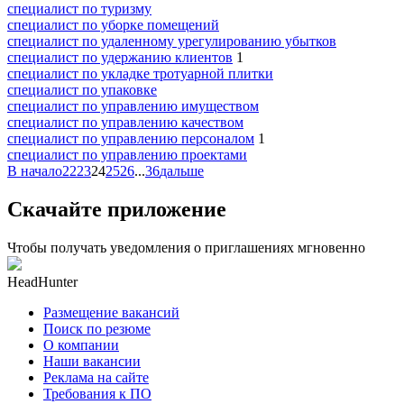
специалист по туризму
специалист по уборке помещений
специалист по удаленному урегулированию убытков
специалист по удержанию клиентов
1
специалист по укладке тротуарной плитки
специалист по упаковке
специалист по управлению имуществом
специалист по управлению качеством
специалист по управлению персоналом
1
специалист по управлению проектами
В начало
22
23
24
25
26
...
36
дальше
Скачайте приложение
Чтобы получать уведомления о приглашениях мгновенно
HeadHunter
Размещение вакансий
Поиск по резюме
О компании
Наши вакансии
Реклама на сайте
Требования к ПО