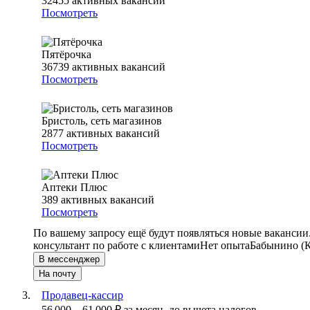
32455
активных вакансий
Посмотреть
Пятёрочка
36739
активных вакансий
Посмотреть
Бристоль, сеть магазинов
2877
активных вакансий
Посмотреть
Аптеки Плюс
389
активных вакансий
Посмотреть
По вашему запросу ещё будут появляться новые вакансии
консультант по работе с клиентами
Нет опыта
Бабынино (К
В мессенджер
На почту
Продавец-кассир
56 000
–
61 000
₽
за месяц,
до вычета налогов