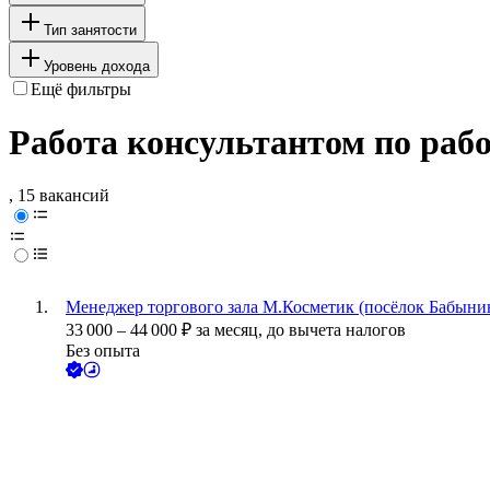
Тип занятости
Уровень дохода
Ещё фильтры
Работа консультантом по раб
, 15 вакансий
Менеджер торгового зала М.Косметик (посёлок Бабынин
33 000
–
44 000
₽
за месяц,
до вычета налогов
Без опыта