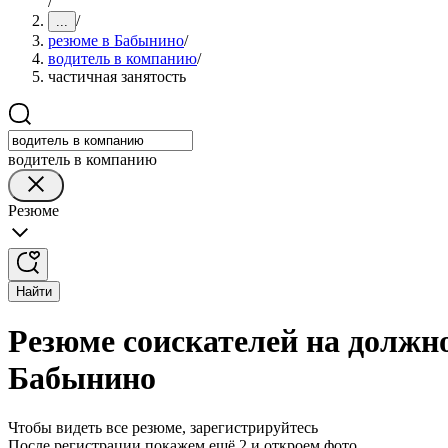
/
/
...
резюме в Бабынино
/
водитель в компанию
/
частичная занятость
водитель в компанию
Резюме
Найти
Резюме соискателей на должно
Бабынино
Чтобы видеть все резюме, зарегистрируйтесь
После регистрации покажем ещё 2 и откроем фото