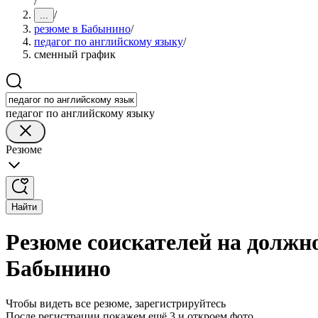
/
/
...
резюме в Бабынино
/
педагог по английскому языку
/
сменный график
педагог по английскому языку
Резюме
Найти
Резюме соискателей на должн
Бабынино
Чтобы видеть все резюме, зарегистрируйтесь
После регистрации покажем ещё 3 и откроем фото