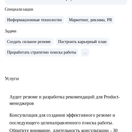
• Управляла портфелем из 30 продуктов.
• Помогаю стартапам.
Специализации
Информационные технологии
Маркетинг, реклама, PR
С чем помогу:
• Проверить ваши скиллы и разработать план роста.
Задачи
• Подготовить к собеседованиям, тестовым и самой работе.
Создать сильное резюме
Построить карьерный план
• Найти ваши точки роста и оптимальное применение
Проработать стратегию поиска работы
...
ваших текущих скиллов.
• Построить или доработать стратегию продукта.
• Понять, что делать дальше, если появилась идея продукта
• Найти зону кратного роста для вашего продукта, помочь
Услуги
посчитать рынок.
• Определить слабые места и минимизировать риски
Аудит резюме и разработка рекомендаций для Product-
вашего продукта и бизнеса
менеджеров
Консультация для создания эффективного резюме и
Кому могу помочь:
последующего целенаправленного поиска работы.
• Начинающим карьеру продакта.
Обратите внимание, длительность консультации - 30
• Профессионалам из смежных отраслей (маркетинг,