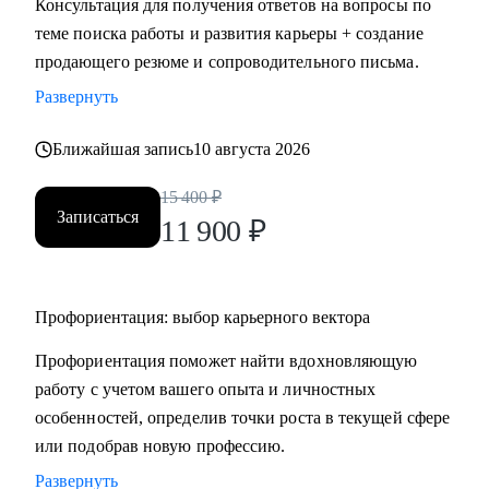
Консультация для получения ответов на вопросы по
HR.
теме поиска работы и развития карьеры + создание
• Провожу профориентацию, чтобы найти работу по
продающего резюме и сопроводительного письма.
любви и она была в кайф и без страданий.
Развернуть
Кому могу помочь:
Ближайшая запись
10 августа 2026
Могу помочь руководителям и специалистам различных
направлений:
15 400
₽
Записаться
• продажи, сопровождение продаж
11 900
₽
• административный персонал
• индустрия красоты, фитнес
• организация мероприятий
Профориентация: выбор карьерного вектора
• туризм, гостеприимство
Профориентация поможет найти вдохновляющую
• закупки, тендеры
работу с учетом вашего опыта и личностных
• логистика, ВЭД
особенностей, определив точки роста в текущей сфере
• маркетинг, PR
или подобрав новую профессию.
• образование
• бухгалтерия
Развернуть