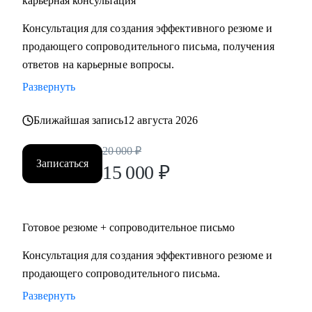
карьерная консультация
Руководителям высшего и среднего звена, специалистам в
Консультация для создания эффективного резюме и
сферах:
продающего сопроводительного письма, получения
• Продаж и работы с клиентами (B2B, B2C, B2G, E-
ответов на карьерные вопросы.
commerce)
Развернуть
• Финансов
• HoReCa
Ближайшая запись
12 августа 2026
• Образования/Ed-tech
• Маркетинга
20 000
₽
• Закупок/Логистики.
Записаться
15 000
₽
Готовое резюме + сопроводительное письмо
Консультация для создания эффективного резюме и
продающего сопроводительного письма.
Развернуть