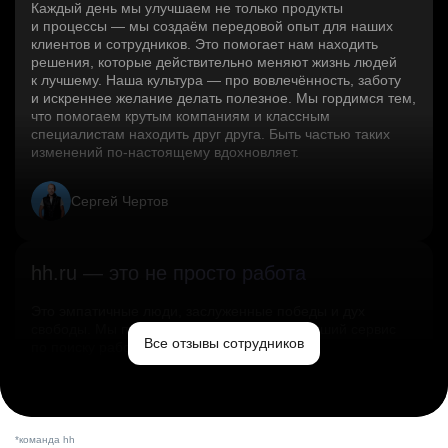
Каждый день мы улучшаем не только продукты
и процессы — мы создаём передовой опыт для наших
клиентов и сотрудников. Это помогает нам находить
решения, которые действительно меняют жизнь людей
к лучшему. Наша культура — про вовлечённость, заботу
и искреннее желание делать полезное. Мы гордимся тем,
что помогаем крутым компаниям и классным
специалистам находить друг друга. Быть частью таких
изменений по‑настоящему вдохновляет.
Сергей Чертов
hh.ru — это не просто работа
Это эмпатичные люди, заслуженные победы и дух
свободы. Мы помогаем миру и создаём лучший сервис
Все отзывы сотрудников
по поиску работы в стране.
Ольга Емельянова
*команда hh