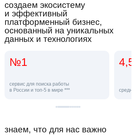
создаем экосистему
и эффективный
платформенный бизнес,
основанный на уникальных
данных и технологиях
4,5
20
сотруд
средняя оценка hh.ru как работодателя **
в hh.ru
знаем, что для нас важно