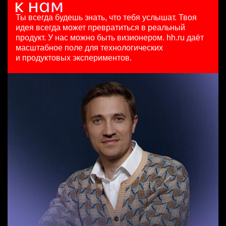
Менеджер по работе с ключевыми клиентами (КАМ)
вчера
HeadHunter::Analytics/Data Science
Москва
HeadHunter::Коммерческий департамент
97000 - 161000 ₽
29 июл. 2026
Ты всегда будешь знать, что тебя услышат.
Твоя
6 авг. 2026
Ярославль
з/п не указана
идея всегда может превратиться в реальный
з/п не указана
Москва
продукт.
У нас можно быть визионером. hh.ru даёт
Москва
масштабное поле для технологических
Менеджер по продажам B2B
и продуктовых экспериментов.
HeadHunter::Телефонные продажи
Аналитик данных (направление Enterprise продаж)
7 авг. 2026
HeadHunter::Коммерческий департамент
7200000 - 16800000 so'm
7 авг. 2026
Ташкент
з/п не указана
Москва