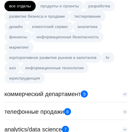
все отделы
продукты и проекты
разработка
развитие бизнеса и продажи
тестирование
дизайн
клиентский сервис
аналитика
финансы
информационная безопасность
маркетинг
корпоративное развитие рынков и капиталов
hr
axo
информационные технологии
юриспруденция
коммерческий департамент
9
Key Account Manager (EdTech)
телефонные продажи
8
HeadHunter::Коммерческий департамент
7 авг. 2026
Менеджер по продажам в сегменте малого и среднего
analytics/data science
150000 ₽
7