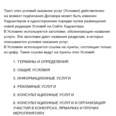
Текст этих условий оказания услуг (Условия) действителен
на момент подписания Договора может быть изменен
Хэдхантером в одностороннем порядке путем размещения
новой редакции Условий на Сайте Хэдхантера.
В Условиях используются заголовки, обозначающие название
услуги. Эти заголовки дают названия разделам, в которых
описываются условия оказания услуг.
В Условиях используются ссылки на пункты, состоящие только
из цифр. Такие ссылки ведут на пункты этих Условий.
1. ТЕРМИНЫ И ОПРЕДЕЛЕНИЯ
2. ОБЩИЕ УСЛОВИЯ
3. ИНФОРМАЦИОННЫЕ УСЛУГИ
1.1. Хэдхантер, или
Хэдхантер, ООО
4. РЕКЛАМНЫЕ УСЛУГИ
HeadHunter, или
«Хэдхантер», ИНН
2.1. Типы и статусы регистрации
5. КОНСУЛЬТАЦИОННЫЕ УСЛУГИ
Исполнитель
7718620740, адрес:
Типы регистрации
3.1. Предоставление доступа к базе данных
2.2. Активация услуг
6. КОНСУЛЬТАЦИОННЫЕ УСЛУГИ И ОРГАНИЗАЦИЯ
125047, г. Москва,
резюме с предложениями Соискателей
Описание и активация
УЧАСТИЯ В КОНКУРСАХ, ЯРМАРКАХ И ПРОЧИХ
2.1.1. Заказчику может быть присвоен один
4.0. Общие условия оказания рекламных услуг
внутригородская
о трудоустройстве с возможностью просмотра
МЕРОПРИЯТИЯХ
из Типов регистраций.
территория
4.0.1. Хэдхантер оказывает Заказчику услугу