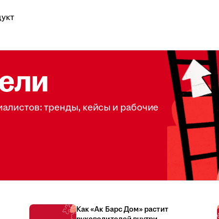
укт
ели
иалистов: тренды, кейсы и рабочие
Как «Ак Барс Дом» растит