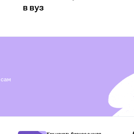
в вуз
 сам