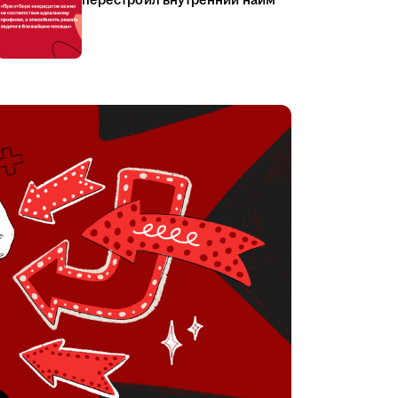
перестроил внутренний найм