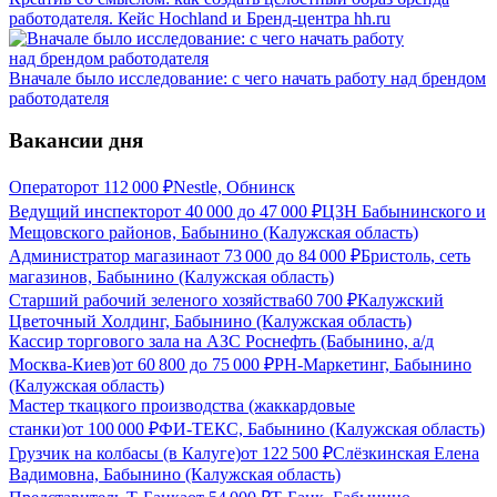
работодателя. Кейс Hochland и Бренд-центра hh.ru
Вначале было исследование: с чего начать работу над брендом
работодателя
Вакансии дня
Оператор
от
112 000
₽
Nestle, Обнинск
Ведущий инспектор
от
40 000
до
47 000
₽
ЦЗН Бабынинского и
Мещовского районов, Бабынино (Калужская область)
Администратор магазина
от
73 000
до
84 000
₽
Бристоль, сеть
магазинов, Бабынино (Калужская область)
Старший рабочий зеленого хозяйства
60 700
₽
Калужский
Цветочный Холдинг, Бабынино (Калужская область)
Кассир торгового зала на АЗС Роснефть (Бабынино, а/д
Москва-Киев)
от
60 800
до
75 000
₽
РН-Маркетинг, Бабынино
(Калужская область)
Мастер ткацкого производства (жаккардовые
станки)
от
100 000
₽
ФИ-ТЕКС, Бабынино (Калужская область)
Грузчик на колбасы (в Калуге)
от
122 500
₽
Слёзкинская Елена
Вадимовна, Бабынино (Калужская область)