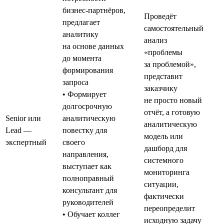
бизнес-партнёров,
Проведёт
предлагает
самостоятельный
аналитику
анализ
на основе данных
«проблемы
до момента
за проблемой»,
формирования
представит
запроса
заказчику
• Формирует
не просто новый
долгосрочную
отчёт, а готовую
Senior или
аналитическую
аналитическую
Lead —
повестку для
модель или
экспертный
своего
дашборд для
направления,
системного
выступает как
мониторинга
полноправный
ситуации,
консультант для
фактически
руководителей
переопределит
• Обучает коллег
исходную задачу