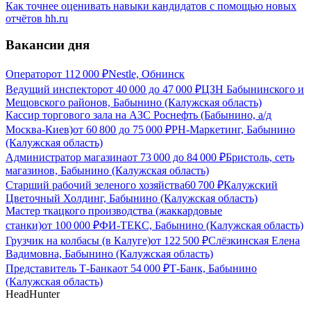
Как точнее оценивать навыки кандидатов с помощью новых
отчётов hh.ru
Вакансии дня
Оператор
от
112 000
₽
Nestle, Обнинск
Ведущий инспектор
от
40 000
до
47 000
₽
ЦЗН Бабынинского и
Мещовского районов, Бабынино (Калужская область)
Кассир торгового зала на АЗС Роснефть (Бабынино, а/д
Москва-Киев)
от
60 800
до
75 000
₽
РН-Маркетинг, Бабынино
(Калужская область)
Администратор магазина
от
73 000
до
84 000
₽
Бристоль, сеть
магазинов, Бабынино (Калужская область)
Старший рабочий зеленого хозяйства
60 700
₽
Калужский
Цветочный Холдинг, Бабынино (Калужская область)
Мастер ткацкого производства (жаккардовые
станки)
от
100 000
₽
ФИ-ТЕКС, Бабынино (Калужская область)
Грузчик на колбасы (в Калуге)
от
122 500
₽
Слёзкинская Елена
Вадимовна, Бабынино (Калужская область)
Представитель Т-Банка
от
54 000
₽
Т-Банк, Бабынино
(Калужская область)
HeadHunter