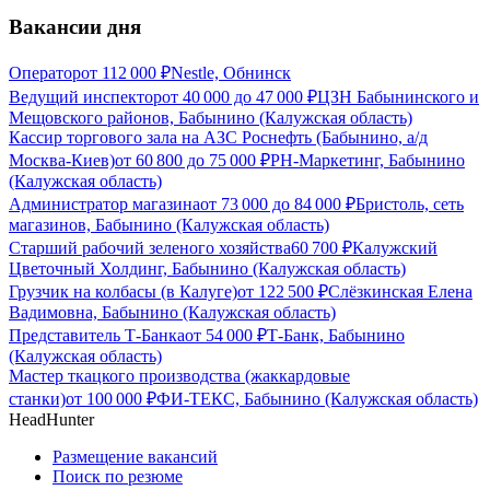
Вакансии дня
Оператор
от
112 000
₽
Nestle, Обнинск
Ведущий инспектор
от
40 000
до
47 000
₽
ЦЗН Бабынинского и
Мещовского районов, Бабынино (Калужская область)
Кассир торгового зала на АЗС Роснефть (Бабынино, а/д
Москва-Киев)
от
60 800
до
75 000
₽
РН-Маркетинг, Бабынино
(Калужская область)
Администратор магазина
от
73 000
до
84 000
₽
Бристоль, сеть
магазинов, Бабынино (Калужская область)
Старший рабочий зеленого хозяйства
60 700
₽
Калужский
Цветочный Холдинг, Бабынино (Калужская область)
Грузчик на колбасы (в Калуге)
от
122 500
₽
Слёзкинская Елена
Вадимовна, Бабынино (Калужская область)
Представитель Т-Банка
от
54 000
₽
Т-Банк, Бабынино
(Калужская область)
Мастер ткацкого производства (жаккардовые
станки)
от
100 000
₽
ФИ-ТЕКС, Бабынино (Калужская область)
HeadHunter
Размещение вакансий
Поиск по резюме