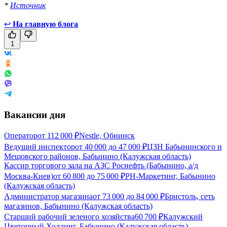
*
Источник
↩
На главную блога
1
Вакансии дня
Оператор
от
112 000
₽
Nestle, Обнинск
Ведущий инспектор
от
40 000
до
47 000
₽
ЦЗН Бабынинского и
Мещовского районов, Бабынино (Калужская область)
Кассир торгового зала на АЗС Роснефть (Бабынино, а/д
Москва-Киев)
от
60 800
до
75 000
₽
РН-Маркетинг, Бабынино
(Калужская область)
Администратор магазина
от
73 000
до
84 000
₽
Бристоль, сеть
магазинов, Бабынино (Калужская область)
Старший рабочий зеленого хозяйства
60 700
₽
Калужский
Цветочный Холдинг, Бабынино (Калужская область)