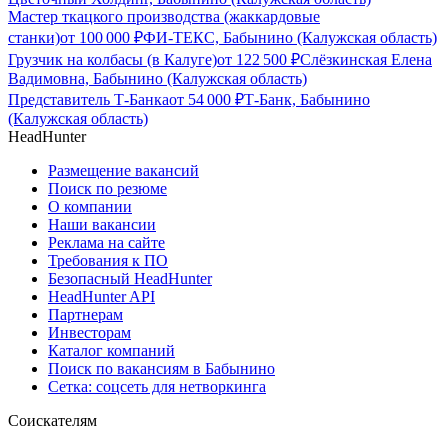
Мастер ткацкого производства (жаккардовые
станки)
от
100 000
₽
ФИ-ТЕКС, Бабынино (Калужская область)
Грузчик на колбасы (в Калуге)
от
122 500
₽
Слёзкинская Елена
Вадимовна, Бабынино (Калужская область)
Представитель Т-Банка
от
54 000
₽
Т-Банк, Бабынино
(Калужская область)
HeadHunter
Размещение вакансий
Поиск по резюме
О компании
Наши вакансии
Реклама на сайте
Требования к ПО
Безопасный HeadHunter
HeadHunter API
Партнерам
Инвесторам
Каталог компаний
Поиск по вакансиям в Бабынино
Сетка: соцсеть для нетворкинга
Соискателям