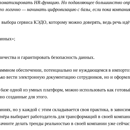
 автоматизировать HR-функцию. Но подавляющее большинство оп
 логично — начинать цифровизацию с базы, если пока компани
рии выбора сервиса КЭДО, которому можно доверять, ведь речь 
анных»;
ничества и гарантировать безопасность данных.
граммном обеспечении, потенциально не нуждающемся в импорт
ко вести электронную документацию сотрудников, но и оформля
 базе одной из умных платформ, можно использовать как готовы
о созданные для этого.
иях, но у каждой с этим складывается своя практика, в зависи
ртнёра выбирает работодатель для трансформаций в своей компан
начните делать тренды реальностью в своей компании уже сейчас