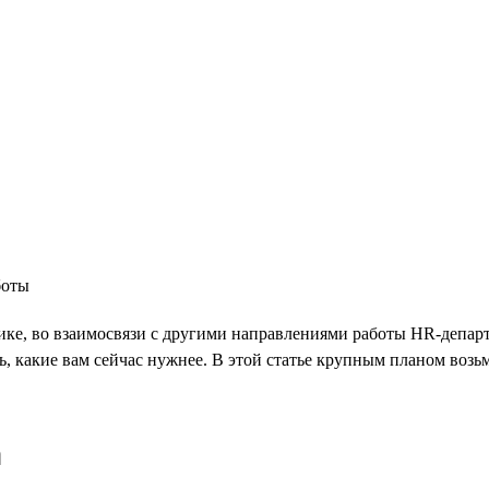
боты
е, во взаимосвязи с другими направлениями работы HR-департаме
ь, какие вам сейчас нужнее. В этой статье крупным планом воз
а