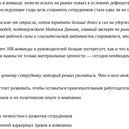
ть в команде, нежели искать на рынке новых в условиях дефицит
 последующие годы цель сохранить сотрудников стала едва ли не
ависимо от отрасли, готов тратить больше денег и сил на удер
 людей, подтверждает Наталья Данина, главный эксперт по рынк
ение рабочей силы и соискательской активности сохраняется, э
т. HR-команды и руководителей больше интересует, как и что ко
 важны не только материальные ценности — сегодня необходимо 
ценному сотруднику, который решил уволиться. Что в него вкл
стоит развивать, чтобы оставаться привлекательным работодател
ников и их позитивном опыте в компании
 личностного развития сотрудников
нений карьерных треков в компании