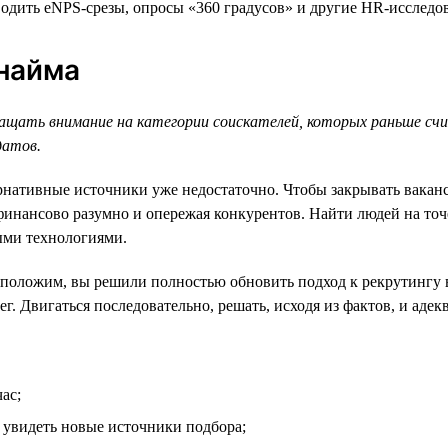
дить eNPS-срезы, опросы «360 градусов» и другие HR-исследова
 найма
ащать внимание на категории соискателей, которых раньше счи
датов.
ернативные источники уже недостаточно. Чтобы закрывать вакан
инансово разумно и опережая конкурентов. Найти людей на точе
ыми технологиями.
оложим, вы решили полностью обновить подход к рекрутингу в к
нег. Двигаться последовательно, решать, исходя из фактов, и ад
ас;
 увидеть новые источники подбора;