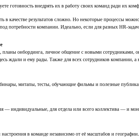
ете готовность внедрять их в работу своих команд ради их ком
ять в качестве результатов сложно. Но некоторые процессы мож
од потребности компании. Идеально, если для разных HR-задач 
те
 планы онбординга, личное общение с новыми сотрудниками, о
 здесь ждали и ему рады. Также для всех сотрудников компании,
ебинары, митапы, тесты, обучающие фильмы и полезные публика
ия — индивидуальные, для отдела или всего коллектива — и мон
 настроения в команде независимо от её масштабов и географии