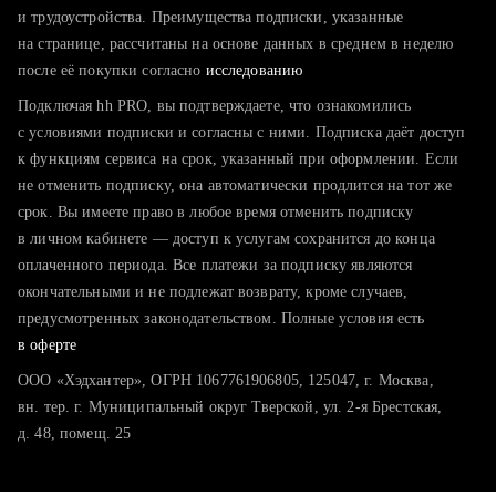
тратите много времени на поиск и вручную поднимаете
и трудоустройства. Преимущества подписки, указанные
резюме
на странице, рассчитаны на основе данных в среднем в неделю
после её покупки согласно
хотите сравнить себя с конкурентами и оценить шансы
исследованию
Подключая hh PRO, вы подтверждаете, что ознакомились
с условиями подписки и согласны с ними. Подписка даёт доступ
к функциям сервиса на срок, указанный при оформлении. Если
не отменить подписку, она автоматически продлится на тот же
срок. Вы имеете право в любое время отменить подписку
в личном кабинете — доступ к услугам сохранится до конца
оплаченного периода. Все платежи за подписку являются
окончательными и не подлежат возврату, кроме случаев,
предусмотренных законодательством. Полные условия есть
в оферте
ООО «Хэдхантер», ОГРН 1067761906805, 125047, г. Москва,
вн. тер. г. Муниципальный округ Тверской, ул. 2-я Брестская,
д. 48, помещ. 25